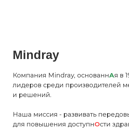
Mindray
Компания Mindray, основанн
А
я в 
лидеров среди производителей м
и решений.
Наша миссия - развивать передов
для повышения доступн
О
сти здр